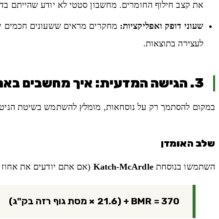
את קצב חילוף החומרים. מחשבון סטטי לא יודע שהייתם בדיאטה ב-3 החודשים 
שעוני דופק ואפליקציות:
לעצירה בתוצאות.
3. הגישה המדעית: איך מחשבים באמת?
במקום להסתמך רק על נוסחאות, מומלץ להשתמש בשיטת הניטו
שלב האומדן
השתמשו בנוסחת
Katch-McArdle
(אם אתם יודעים את אחוז 
BMR = 370 + (21.6 × מסת גוף רזה בק"ג)