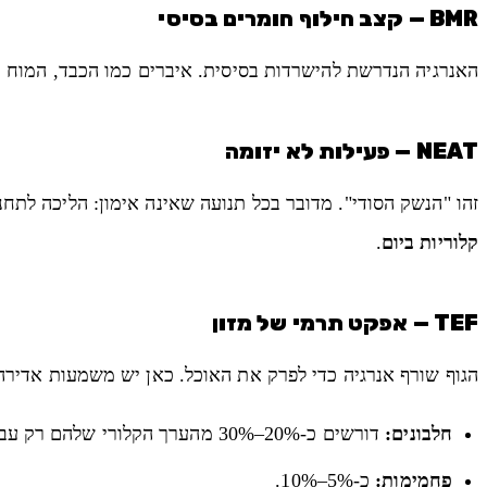
BMR — קצב חילוף חומרים בסיסי
האנרגיה הנדרשת להישרדות בסיסית. איברים כמו הכבד, המוח והל
NEAT — פעילות לא יזומה
זהו "הנשק הסודי". מדובר בכל תנועה שאינה אימון: הליכה לתחנת האוטובוס, עמידה בזמן בישול, ואפ
קלוריות ביום
.
TEF — אפקט תרמי של מזון
הגוף שורף אנרגיה כדי לפרק את האוכל. כאן יש משמעות אדיר
חלבונים:
דורשים כ-20%–30% מהערך הקלורי שלהם רק עבור תהליך העיכול.
פחמימות:
כ-5%–10%.