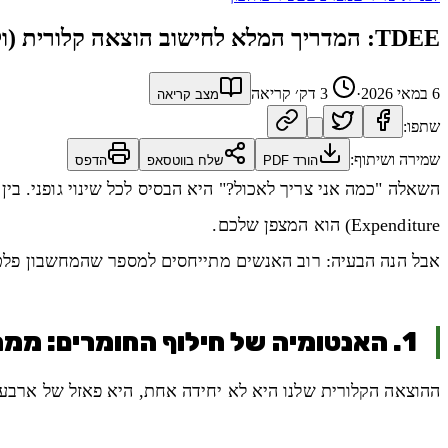
TDEE: המדריך המלא לחישוב הוצאה קלורית (ולמה רוב המחשבונים טועים)
6 במאי 2026
·
3
דק׳ קריאה
מצב קריאה
שתפו:
שמירה ושיתוף:
הורד PDF
שלח בווטסאפ
הדפס
השאלה "כמה אני צריך לאכול?" היא הבסיס לכל שינוי גופני. בי
Expenditure) הוא המצפן שלכם.
אבל הנה הבעיה: רוב האנשים מתייחסים למספר שהמחשבון פלט כ
1. האנטומיה של חילוף החומרים: ממה מורכב ה-TDEE?
ההוצאה הקלורית שלנו היא לא יחידה אחת, היא פאזל של ארבע