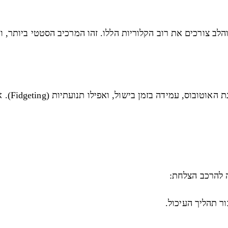
ב צורכים את רוב הקלוריות הללו. זהו המרכיב הסטטי ביותר, וה
ילו תנועתיות (Fidgeting). אצל שני אנשים דומים, ה-NEAT יכול ליצור הבדל של
ה להרכב הצלחת: