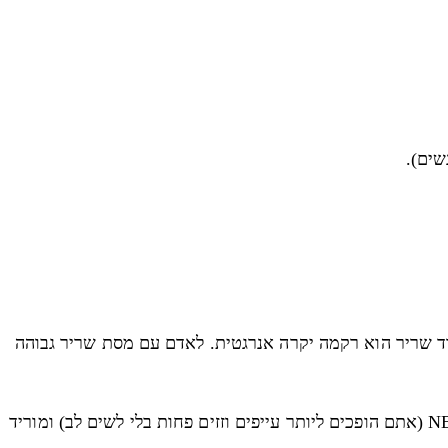
סיבית, בעוד שריר הוא רקמה יקרה אנרגטית. לאדם עם מסת שריר גבוהה
כשאתם נמצאים בגירעון קלורי מתמשך, הגוף "מתייעל". הוא מוריד את ה-NEAT (אתם הופכים ליותר עייפים וזזים פחות בלי לשים לב) ומוריד