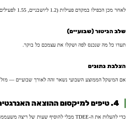
לאחר מכן הכפילו במקדם פעילות (1.2 ליושבניים, 1.55 לפעילים בינונית).
שלב הניטור (שבועיים)
תעדו כל מה שנכנס לפה ושקלו את עצמכם כל בוקר.
הצלבת נתונים
אם המשקל הממוצע השבועי נשאר זהה לאורך שבועיים — מזל טוב, מצאתם את ה-TDEE האמיתי שלכם. אם המשקל ירד ב-200 גרם, ה-TDEE 
4. טיפים למיקסום ההוצאה האנרגטית
כדי להעלות את ה-TDEE מבלי להוסיף שעות של ריצה משעממת: