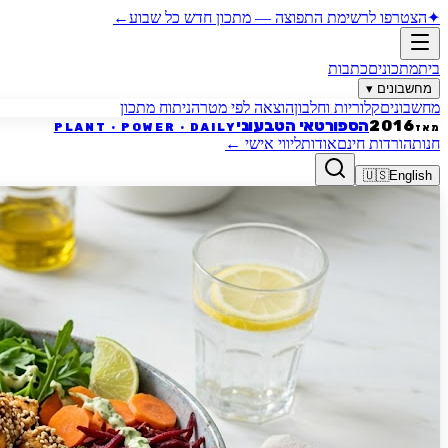
✦
הצטרפו לרשימת התפוצה
—
מתכון חדש כל שבוע
←
בית
מתכונים
כתבות
מחשבונים
▾
מחשבונים
קלוריות וחלבון
הוצאה לפי מטרה
ניתוח מתכון
הספורטאי הטבעוני
2016
PLANT · POWER · DAILY
מאז
חנות
הורדות חינם
אודות
ליווי אישי
←
🇺🇸
English