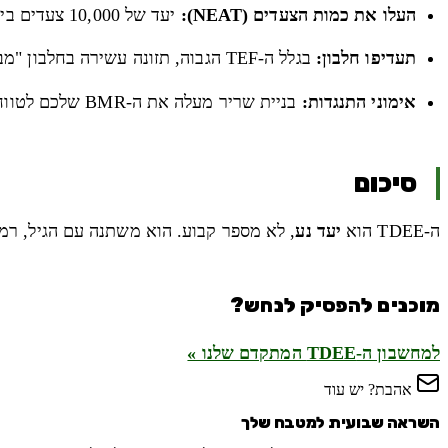
העלו את כמות הצעדים (NEAT):
יעד של 10,000 צעדים ביום משנה את המשוואה יותר משלושה אימוני כוח בשבוע.
תעדיפו חלבון:
בגלל ה-TEF הגבוה, תזונה עשירה בחלבון "מבזבזת" קלוריות על עיכול ועוזרת בשימור מסת השריר.
אימוני התנגדות:
בניית שריר מעלה את ה-BMR שלכם לטווח הארוך. זהו הבונוס שמשולם לכם גם כשאתם ישנים.
סיכום
ה-TDEE הוא
יעד נע
, לא מספר קבוע. הוא משתנה עם הגיל, רמ
מוכנים להפסיק לנחש?
למחשבון ה-TDEE המתקדם שלנו »
אהבת? יש עוד
השראה שבועית למטבח שלך