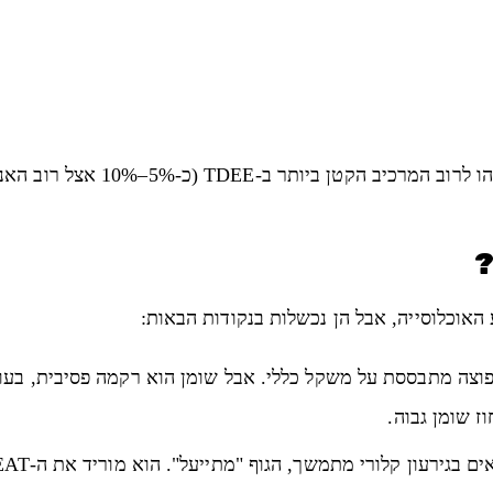
ותר ב-TDEE (כ-5%–10% אצל רוב האנשים).
אוכלוסייה, אבל הן נכשלות בנקודות הבאות:
ת Mifflin-St Jeor הנפוצה מתבססת על משקל כללי. אבל שומן הוא רקמה פ