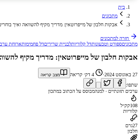
בית
מתכונים
אבקות חלבון של מייפרוטאין: מדריך מקיף להשוואה ואיך בוחרים
חזרה למתכונים
מתכונים
ספורט וטבעונות
דל קלוריות
לבניית שרירים
דל פחמימות
ארוחת ערב
אבקות חלבון של מייפרוטאין: מדריך מקיף להשווא
27 באוגוסט 2024
·
4
דק׳ קריאה
מצב קריאה
שתפו:
ערכים תזונתיים · למנה
מבוסס על הכתוב במתכון
108
קק״ל
קלוריות
27
גרם
חלבון