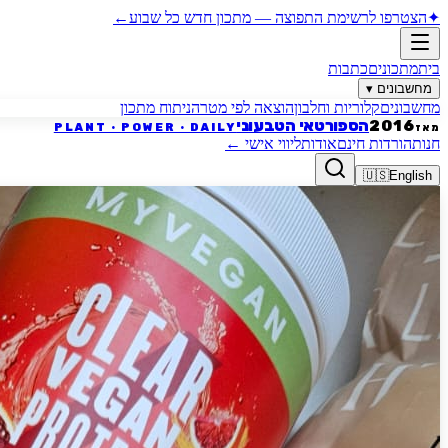
✦
הצטרפו לרשימת התפוצה
—
מתכון חדש כל שבוע
←
בית
מתכונים
כתבות
מחשבונים
▾
מחשבונים
קלוריות וחלבון
הוצאה לפי מטרה
ניתוח מתכון
הספורטאי הטבעוני
2016
PLANT · POWER · DAILY
מאז
חנות
הורדות חינם
אודות
ליווי אישי
←
🇺🇸
English