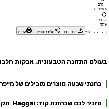
—
גרם
פחמימות
—
גרם
שומן
שמירה ושיתוף:
הורד PDF
שלח בווטסאפ
הדפס
בעולם התזונה הטבעונית, אבקות חלבון
בחנתי שבעה מוצרים מובילים של מייפרו
מזכיר לכם שבהזנת קוד: Haggai תקבלו 10% הנחה נוספים