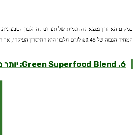
במקום האחרון נמצאת הדוגמית של תערובת החלבון הטבעונית. עם 22 גרם חלבון ו-110 קלוריות למנה, היא זהה לגרסה 
המחיר הגבוה של ₪0.45 לגרם חלבון הוא החיסרון העיקרי, אך היא מאפשרת ניסיון לפני רכישה בכמות גדולה.
6. Green Superfood Blend: יותר מסתם חלבון