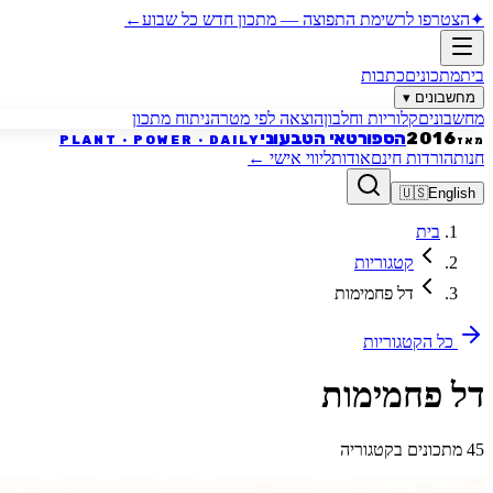
✦
הצטרפו לרשימת התפוצה
—
מתכון חדש כל שבוע
←
בית
מתכונים
כתבות
מחשבונים
▾
מחשבונים
קלוריות וחלבון
הוצאה לפי מטרה
ניתוח מתכון
הספורטאי הטבעוני
2016
PLANT · POWER · DAILY
מאז
חנות
הורדות חינם
אודות
ליווי אישי
←
🇺🇸
English
בית
קטגוריות
דל פחמימות
כל הקטגוריות
דל פחמימות
45 מתכונים בקטגוריה