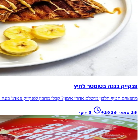
פנקייק בננה בטוסטר לחיץ
מחפשים חטיף חלבון מושלם אחרי אימון? קבלו מתכון לפנקייק-פאדג' בננה
●
28 במאי 2026
3
דק׳