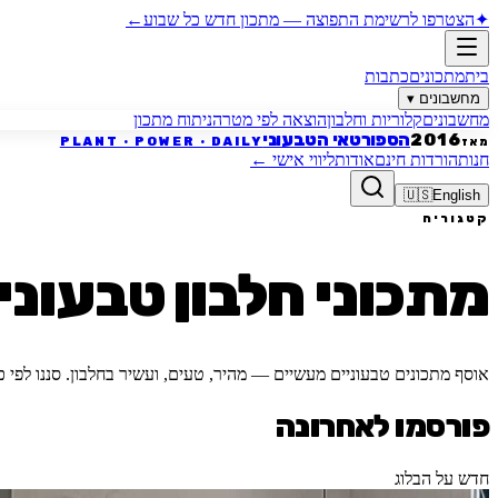
✦
הצטרפו לרשימת התפוצה
—
מתכון חדש כל שבוע
←
בית
מתכונים
כתבות
מחשבונים
▾
מחשבונים
קלוריות וחלבון
הוצאה לפי מטרה
ניתוח מתכון
הספורטאי הטבעוני
2016
PLANT · POWER · DAILY
מאז
חנות
הורדות חינם
אודות
ליווי אישי
←
🇺🇸
English
קטגוריה
מתכוני חלבון טבעוניי
אוסף מתכונים טבעוניים מעשיים — מהיר, טעים, ועשיר בחלבון. סננו לפי כ
פורסמו לאחרונה
חדש על הבלוג