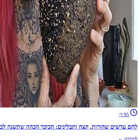
95
ד׳
לחם עדשים שחורות, קצח ותבלינים: הכיכר הכהה שתשנה לכם
למתכון ←